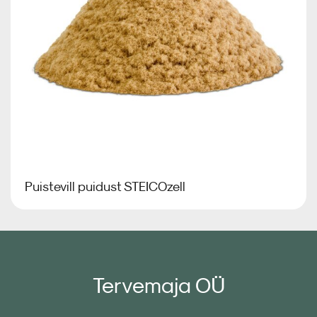
Auru- ja õhutõke
Erilahendused
Kipskiudplaat
Puistevill puidust STEICOzell
Est
Tervemaja OÜ