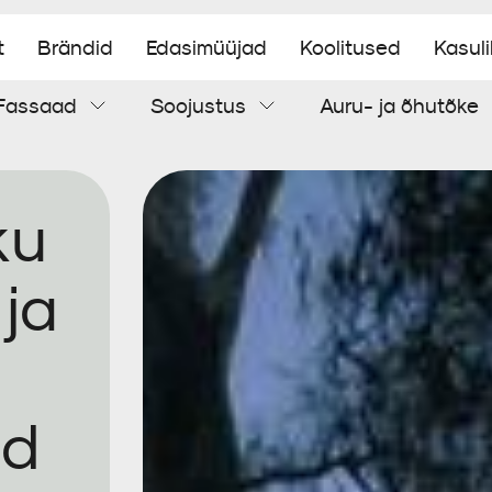
t
Brändid
Edasimüüjad
Koolitused
Kasul
Fassaad
Soojustus
Auru- ja õhutõke
Aluskatus
Tuuletõke
Soojustuspuiste
Õhutõke
Torumansetid
Tsementplaat
ku
Tihendamistarvikud
 ja
id