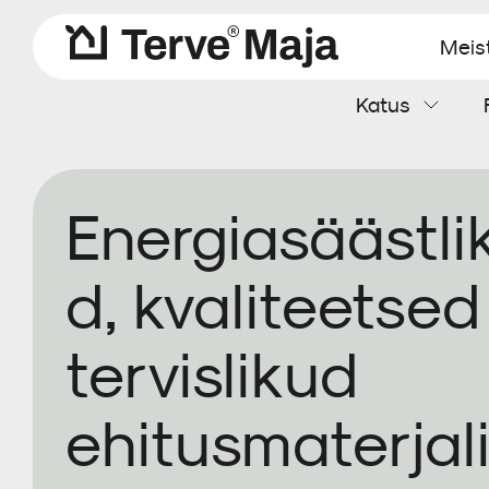
Meis
Katus
Aluskatted
Katteplaadid
Soojustusvill
Aurutõke
Kaablimansetid
Kipskiudplaat
Energiasäästli
Tuuletõkkeplaat
Tarvikud
d, kvaliteetsed
tervislikud
ehitusmaterjal