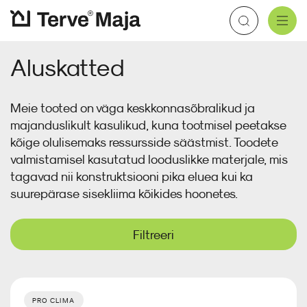
Aluskatted
Aluskatted
Katteplaadid
Soojustusvill
Aurutõke
Kaablimansetid
Kipskiudplaat
Meist
Brändid
Edasimüüjad
Aluskatus
Tuuletõke
Soojustuspuiste
Õhutõke
Torumansetid
Tsementplaat
Meie tooted on väga keskkonnasõbralikud ja
Plekk katus
Sisesoojustus
Teibid
Põrandaplaadid
majanduslikult kasulikud, kuna tootmisel peetakse
Koolitused
Kasulikku
Tuuletõkkeplaat
Tarvikud
kõige olulisemaks ressursside säästmist. Toodete
valmistamisel kasutatud looduslikke materjale, mis
Tihendamistarvikud
Kontakt
E-pood
tagavad nii konstruktsiooni pika eluea kui ka
suurepärase sisekliima kõikides hoonetes.
Katus
Filtreeri
Fassaad
Soojustus
PRO CLIMA