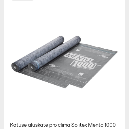
Auru- ja õhutõke
Erilahendused
Kipskiudplaat
Est
Katuse aluskate pro clima Solitex Mento 1000