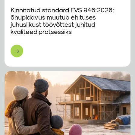
Kinnitatud standard EVS 946:2026:
õhupidavus muutub ehituses
juhuslikust töövõttest juhitud
kvaliteediprotsessiks