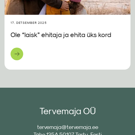
17. DETSEMBER 2025
Ole “laisk” ehitaja ja ehita üks kord
Tervemaja OÜ
tervemaja@tervemaja.ee
Tähe 135A 50107 Tartu, Eesti