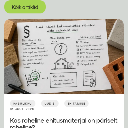
Kõik artiklid
KASULIKKU
UUDIS
EHITAMINE
31. JUULI 2026
Kas roheline ehitusmaterjal on päriselt
roheline?