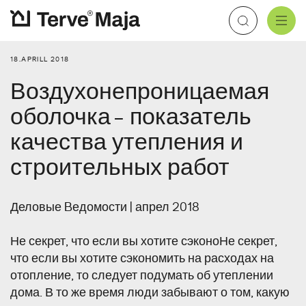
18.APRILL 2018
Aluskatted
Katteplaadid
Soojustusvill
Aurutõke
Kaablimansetid
Kipskiudplaat
Воздухонепроницаемая
Meist
Brändid
Edasimüüjad
Aluskatus
Tuuletõke
Soojustuspuiste
Õhutõke
Torumansetid
Tsementplaat
оболочка - показатель
Plekk katus
Sisesoojustus
Teibid
Põrandaplaadid
Koolitused
Kasulikku
качества утепления и
Tuuletõkkeplaat
Tarvikud
строительных работ
Tihendamistarvikud
Kontakt
E-pood
Деловые Bедомости
| апрел 2018
Katus
Не секрет, что если вы хотите сэконоНе секрет,
Fassaad
что если вы хотите сэкономить на расходах на
отопление, то следует подумать об утеплении
дома. В то же время люди забывают о том, какую
Soojustus