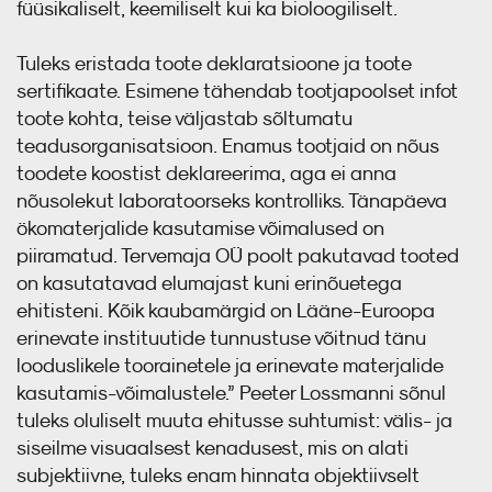
füüsikaliselt, keemiliselt kui ka bioloogiliselt.
Tuleks eristada toote deklaratsioone ja toote
sertifikaate. Esimene tähendab tootjapoolset infot
toote kohta, teise väljastab sõltumatu
teadusorganisatsioon. Enamus tootjaid on nõus
toodete koostist deklareerima, aga ei anna
nõusolekut laboratoorseks kontrolliks. Tänapäeva
ökomaterjalide kasutamise võimalused on
piiramatud. Tervemaja OÜ poolt pakutavad tooted
on kasutatavad elumajast kuni erinõuetega
ehitisteni. Kõik kaubamärgid on Lääne-Euroopa
erinevate instituutide tunnustuse võitnud tänu
looduslikele toorainetele ja erinevate materjalide
kasutamis-võimalustele.” Peeter Lossmanni sõnul
tuleks oluliselt muuta ehitusse suhtumist: välis- ja
siseilme visuaalsest kenadusest, mis on alati
subjektiivne, tuleks enam hinnata objektiivselt