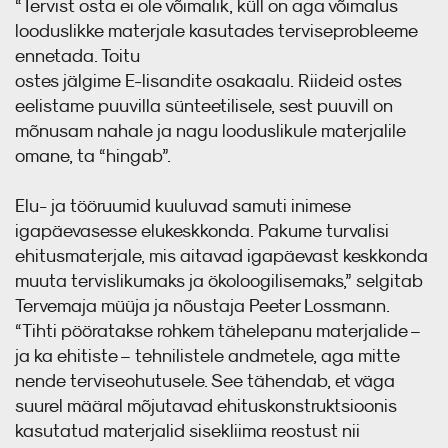
“Tervist osta ei ole võimalik, küll on aga võimalus
looduslikke materjale kasutades terviseprobleeme
ennetada. Toitu
ostes jälgime E-lisandite osakaalu. Riideid ostes
eelistame puuvilla sünteetilisele, sest puuvill on
mõnusam nahale ja nagu looduslikule materjalile
omane, ta “hingab”.
Elu- ja tööruumid kuuluvad samuti inimese
igapäevasesse elukeskkonda. Pakume turvalisi
ehitusmaterjale, mis aitavad igapäevast keskkonda
muuta tervislikumaks ja ökoloogilisemaks,” selgitab
Tervemaja müüja ja nõustaja Peeter Lossmann.
“Tihti pööratakse rohkem tähelepanu materjalide –
ja ka ehitiste – tehnilistele andmetele, aga mitte
nende terviseohutusele. See tähendab, et väga
suurel määral mõjutavad ehituskonstruktsioonis
kasutatud materjalid sisekliima reostust nii