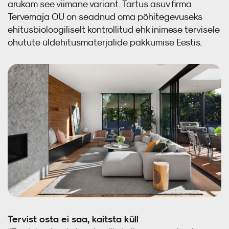
arukam see viimane variant. Tartus asuv firma
Tervemaja OÜ on seadnud oma põhitegevuseks
ehitusbioloogiliselt kontrollitud ehk inimese tervisele
Auru- ja õhutõke
ohutute üldehitusmaterjalide pakkumise Eestis.
Erilahendused
Kipskiudplaat
Est
Tervist osta ei saa, kaitsta küll