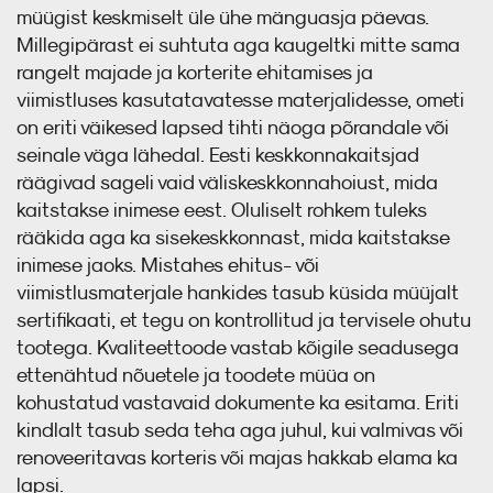
müügist keskmiselt üle ühe mänguasja päevas.
Millegipärast ei suhtuta aga kaugeltki mitte sama
rangelt majade ja korterite ehitamises ja
viimistluses kasutatavatesse materjalidesse, ometi
on eriti väikesed lapsed tihti näoga põrandale või
seinale väga lähedal. Eesti keskkonnakaitsjad
räägivad sageli vaid väliskeskkonnahoiust, mida
kaitstakse inimese eest. Oluliselt rohkem tuleks
rääkida aga ka sisekeskkonnast, mida kaitstakse
inimese jaoks. Mistahes ehitus- või
viimistlusmaterjale hankides tasub küsida müüjalt
sertifikaati, et tegu on kontrollitud ja tervisele ohutu
tootega. Kvaliteettoode vastab kõigile seadusega
ettenähtud nõuetele ja toodete müüa on
kohustatud vastavaid dokumente ka esitama. Eriti
kindlalt tasub seda teha aga juhul, kui valmivas või
renoveeritavas korteris või majas hakkab elama ka
lapsi.