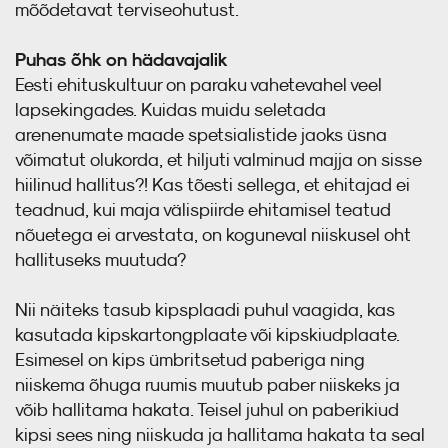
mõõdetavat terviseohutust.
Puhas õhk on hädavajalik
Eesti ehituskultuur on paraku vahetevahel veel
lapsekingades. Kuidas muidu seletada
arenenumate maade spetsialistide jaoks üsna
võimatut olukorda, et hiljuti valminud majja on sisse
hiilinud hallitus?! Kas tõesti sellega, et ehitajad ei
teadnud, kui maja välispiirde ehitamisel teatud
nõuetega ei arvestata, on koguneval niiskusel oht
hallituseks muutuda?
Nii näiteks tasub kipsplaadi puhul vaagida, kas
kasutada kipskartongplaate või kipskiudplaate.
Esimesel on kips ümbritsetud paberiga ning
niiskema õhuga ruumis muutub paber niiskeks ja
võib hallitama hakata. Teisel juhul on paberikiud
kipsi sees ning niiskuda ja hallitama hakata ta seal