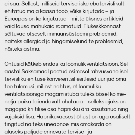
ei saa. Sellest, milliseid terviseriske ebatervislikult
ehitatud maja kaasa toob, võiks kirjutada – ja
Euroopas on ka kirjutatud – mitte üksnes artikleid
vaid lausa mahukaid raamatuid. Elukeskkonnast
sõltuvad otseselt immuunsüsteemi probleemid,
näiteks allergiad ja hingamiselundite probleemid,
näiteks astma.
Ohtusid kätkeb endas ka loomulik ventilatsioon. Sel
aastal Saksamaal peetud esimesel rahvusvahelisel
tervisliku ehituse konverentsil esitlesid uurijad oma
töö tulemusi, millest nähtus, et loomuliku
ventilatsiooniga magamistuba tuleks öösel kolme-
nelja paiku täiendavalt õhutada – selleks ajaks on
magajad kriitilise osa hapnikku ära kasutanud ning
vajaksid lisa. Hapnikuvaesest õhust on aga osaliselt
tingitud näiteks uneapnoe, mis omakorda on
aluseks paljude erinevate tervise- ja