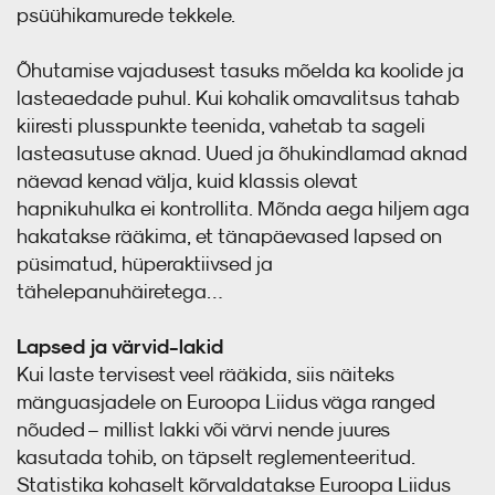
psüühikamurede tekkele.
Õhutamise vajadusest tasuks mõelda ka koolide ja
lasteaedade puhul. Kui kohalik omavalitsus tahab
kiiresti plusspunkte teenida, vahetab ta sageli
lasteasutuse aknad. Uued ja õhukindlamad aknad
näevad kenad välja, kuid klassis olevat
hapnikuhulka ei kontrollita. Mõnda aega hiljem aga
hakatakse rääkima, et tänapäevased lapsed on
püsimatud, hüperaktiivsed ja
tähelepanuhäiretega…
Lapsed ja värvid-lakid
Kui laste tervisest veel rääkida, siis näiteks
mänguasjadele on Euroopa Liidus väga ranged
nõuded – millist lakki või värvi nende juures
kasutada tohib, on täpselt reglementeeritud.
Statistika kohaselt kõrvaldatakse Euroopa Liidus