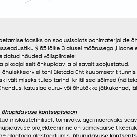
õpetamise faasiks on soojusisolatsioonimaterjalide 
usseadustiku § 65 lõike 3 alusel määrusega „Hoone
eldatud nõuded välispiirdele:
a pikaajaliselt õhkupidav ja piisavalt soojustatud.
 õhulekkearv ei tohi ületada üht kuupmeetrit tunnis 
ski vältimiseks tuleb tarindi kriitilised sõlmed (näit
hendus, katuslae auru- või õhutõkke jätkukohad, läb
a õhupidavuse kontseptsioon
itud niiskustehniliselt toimivaks, aga määravaks saav
upidavuse projekteerimine on samaväärselt keerukas
õhupidavuse kontsepts
uline algatada algstaadiumis