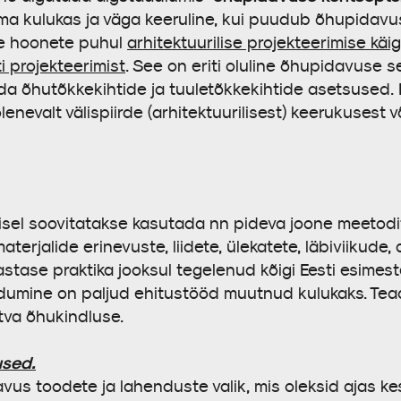
a kulukas ja väga keeruline, kui puudub õhupidav
e hoonete puhul
arhitektuurilise projekteerimise käi
i projekteerimist
. See on eriti oluline õhupidavuse 
tada õhutõkkekihtide ja tuuletõkkekihtide asetsused. 
 olenevalt välispiirde (arhitektuurilisest) keerukusest
isel soovitatakse kasutada nn pideva joone meetodit
aterjalide erinevuste, liidete, ülekatete, läbiviikude,
tase praktika jooksul tegelenud kõigi Eesti esimes
dumine on paljud ehitustööd muutnud kulukaks. Te
va õhukindluse.
used.
s toodete ja lahenduste valik, mis oleksid ajas kest