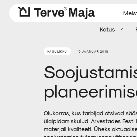
Meis
Katus
Aluskatted
Katteplaadid
Soojustusvill
Aurutõke
Kaablimansetid
Kipskiudplaat
KASULIKKU
10.JAANUAR 2018
Soojustami
Tuuletõkkeplaat
Tarvikud
planeerimis
Olukorras, kus tarbijad otsivad sää
ülalpidamiskulud. Arvestades Eesti 
materjali kvaliteeti. Üheks aktuaa