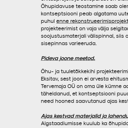
Õhupidavuse teostamine saab olem
kontseptsiooni peab algatama uut
puhul
enne rekonstrueerimisprojekt
projekteerimist on vaja välja selgi
soojustusmaterjali välispinnal, siis
sisepinnas varieeruda.
Pideva joone meetod.
Õhu- ja tuuletõkkekihi projekteerim
Eksitav, sest joon ei arvesta ehitusm
Tervemaja OÜ on oma üle kümne aas
täheldanud, et kontseptsiooni puu
need hooned saavutanud ajas kest
Ajas kestvad materjalid ja lahend
Algstaadiumisse kuulub ka õhupidavu