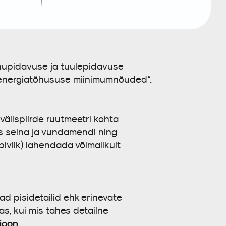
õhupidavuse ja tuulepidavuse
 energiatõhususe miinimumnõuded“.
välispiirde ruutmeetri kohta
eks seina ja vundamendi ning
iviik) lahendada võimalikult
ad pisidetailid ehk erinevate
, kui mis tahes detailne
ioon
.