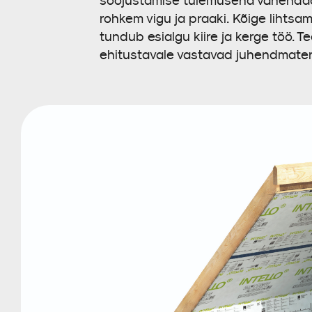
soojustamise tulemusena vähendada 
rohkem vigu ja praaki. Kõige lihtsa
tundub esialgu kiire ja kerge töö.
ehitustavale vastavad juhendmaterj