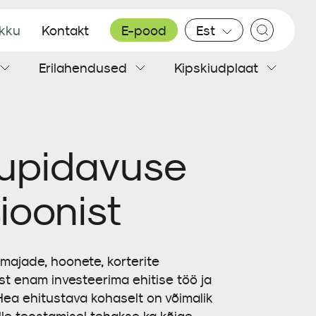
ikku
Kontakt
E-pood
Est
Erilahendused
Kipskiudplaat
Plekk katus
Sisesoojustus
Teibid
Põrandaplaadid
hupidavuse
ioonist
 majade, hoonete, korterite
est enam investeerima ehitise töö ja
Hea ehitustava kohaselt on võimalik