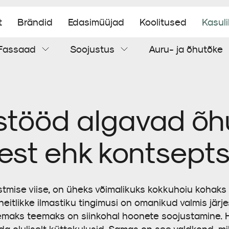
t
Brändid
Edasimüüjad
Koolitused
Kasul
Fassaad
Soojustus
Auru- ja õhutõke
Aluskatus
Tuuletõke
Soojustuspuiste
Õhutõke
Torumansetid
Tsementplaat
stööd algavad õ
Tihendamistarvikud
est ehk kontsepts
stmise viise, on üheks võimalikuks kokkuhoiu kohaks
heitlikke ilmastiku tingimusi on omanikud valmis järj
lsemaks teemaks on siinkohal hoonete soojustamine. 