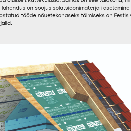
oluliselt küttekulusid. Samas on see valdkond, mil
m lahendus on soojusisolatsioonimaterjali asetamine 
 Teostatud tööde nõuetekohaseks täimiseks on Eestis
alid.