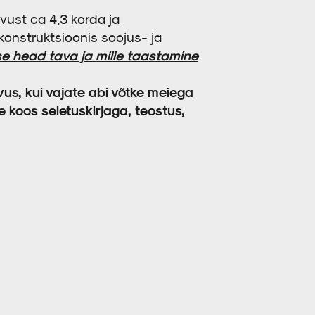
ust ca 4,3 korda ja
onstruktsioonis soojus- ja
se head tava ja mille taastamine
us, kui vajate abi võtke meiega
 koos seletuskirjaga, teostus,