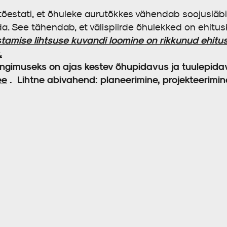
estati, et õhuleke aurutõkkes vähendab soojusläbiv
. See tähendab, et välispiirde õhulekked on ehitusk
tamise lihtsuse kuvandi loomine on rikkunud ehitu
.
ngimuseks on ajas kestev õhupidavus ja tuulepidav
ee
. Lihtne abivahend: planeerimine, projekteerimine