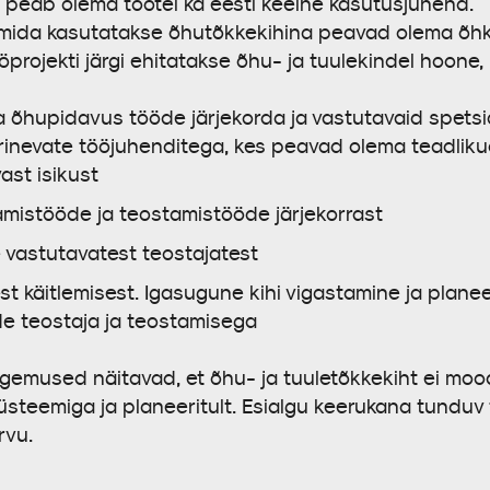
ile peab olema tootel ka eesti keelne kasutusjuhend.
 mida kasutatakse õhutõkkekihina peavad olema õhk
ööprojekti järgi ehitatakse õhu- ja tuulekindel hoone,
õhupidavus tööde järjekorda ja vastutavaid spetsial
d erinevate tööjuhenditega, kes peavad olema teadliku
ast isikust
amistööde ja teostamistööde järjekorrast
e vastutavatest teostajatest
sest käitlemisest. Igasugune kihi vigastamine ja pla
e teostaja ja teostamisega
ogemused näitavad, et õhu- ja tuuletõkkekiht ei moo
 süsteemiga ja planeeritult. Esialgu keerukana tundu
rvu.