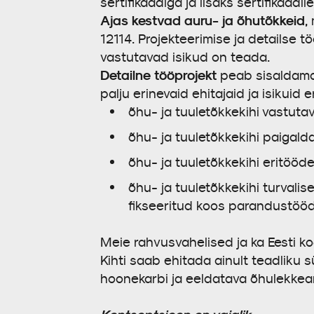
sertifikaadiga ja lisaks sertifikaad
Ajas kestvad auru- ja õhutõkkeid
,
12114. Projekteerimise ja detailse t
vastutavad isikud on teada.
Detailne tööprojekt
peab sisaldama 
palju erinevaid ehitajaid ja isikui
õhu- ja tuuletõkkekihi vastutav
õhu- ja tuuletõkkekihi paigald
õhu- ja tuuletõkkekihi eritööd
õhu- ja tuuletõkkekihi turvali
fikseeritud koos parandustööd
Meie rahvusvahelised ja ka Eesti k
Kihti saab ehitada ainult teadliku
hoonekarbi ja eeldatava õhulekkea