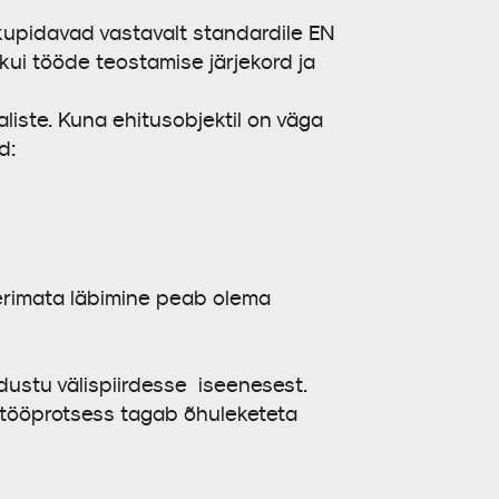
upidavad vastavalt standardile EN
 kui tööde teostamise järjekord ja
iste. Kuna ehitusobjektil on väga
d:
neerimata läbimine peab olema
dustu välispiirdesse iseenesest.
v tööprotsess tagab õhuleketeta