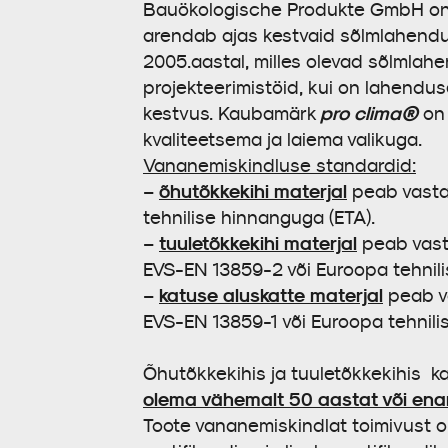
Bauökologische Produkte GmbH on
arendab ajas kestvaid sõlmlahendus
2005.aastal, milles olevad sõlmlahe
projekteerimistöid, kui on lahendu
pro clima®
kestvus. Kaubamärk
on 
kvaliteetsema ja laiema valikuga.
Vananemiskindluse standardid:
õhutõkkekihi materjal
–
peab vastam
tehnilise hinnanguga (ETA).
tuuletõkkekihi materjal
–
peab vasta
EVS-EN 13859-2 või Euroopa tehnili
katuse aluskatte materjal
–
peab va
EVS-EN 13859-1 või Euroopa tehnili
Õhutõkkekihis ja tuuletõkkekihis 
olema vähemalt 50 aastat või en
Toote vananemiskindlat toimivust 