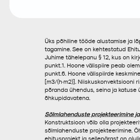
Üks põhiline tööde alustamise ja l
tagamine. See on kehtestatud Ehit
Juhime tähelepanu § 12, kus on kirj
punkt.1. Hoone välispiire peab olem
punkt.6. Hoone välispiirde keskmine
[m³/(h·m²)]. Niiskuskonvektsiooni ri
põranda ühendus, seina ja katuse ü
õhkupidavatena.
Sõlmlahenduste projekteerimine j
Konstruktsioon võib olla projekteer
sõlmlahenduste projekteerimine. Õh
ehitusprojekt ja sellepärast on ol