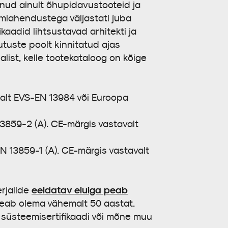
nud ainult õhupidavustooteid ja
mlahendustega väljastati juba
kaadid lihtsustavad arhitekti ja
tuste poolt kinnitatud ajas
ist, kelle tootekataloog on kõige
alt EVS-EN 13984 või Euroopa
3859-2 (A). CE-märgis vastavalt
 13859-1 (A). CE-märgis vastavalt
eeldatav eluiga peab
rjalide
peab olema vähemalt 50 aastat.
 süsteemisertifikaadi või mõne muu