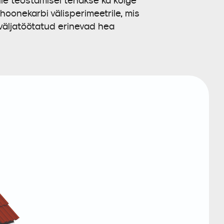
le teostamisel tehakse ka kõige
hoonekarbi välisperimeetrile, mis
 väljatöötatud erinevad hea