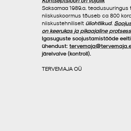
Kontseptsioon on vajalik
Saksamaa 1989.a. teadusuuringus tõ
niiskuskoormus tõuseb ca 800 korda
üliohtlikud
Soojus
niiskustehniliselt
.
on keerukas ja pikaajaline protsess
Igasuguste soojustamistööde eelti
ühendust:
tervemaja@tervemaja.
järelvalve (kontroll).
TERVEMAJA OÜ