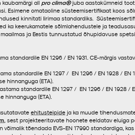
pro clima®
 kaubamärgi all
juba aastakümneid toot
i. Esimene omataoline süsteemisertifikaat koos sõl
ndused kinnitati Iirimaa standardiks. Süsteemisertifi
sed ka keerukamatele sõlmlahendustele ja teadusasu
maailmas ja Eestis tunnustatud õhupidavuse spetsial
a standardile EN 1296 / EN 1931. CE-märgis vastav
ma standardile EN 1297 / EN 1296 / EN 1928 / EN 1
se hinnanguga (ETA).
stama standardile EN 1297 / EN 1296 / EN 1928 / EN
se hinnanguga (ETA).
kasutatavate
ehitusteipide
ja ka muude tihendusmate
am
,
sest projekteeritavate hoonete eeldatav eluiga 
on võimalik tõendada EVS-EN 17990 standardiga, kas