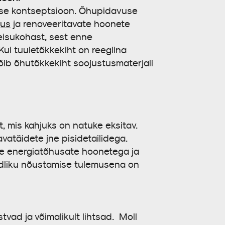
use kontseptsioon. Õhupidavuse
gus
ja renoveeritavate hoonete
seisukohast, sest enne
Kui tuuletõkkekiht on reeglina
 võib õhutõkkekiht soojustusmaterjali
, mis kahjuks on natuke eksitav.
 avatäidete jne pisidetailidega.
te energiatõhusate hoonetega ja
adliku nõustamise tulemusena on
vad ja võimalikult lihtsad. Moll