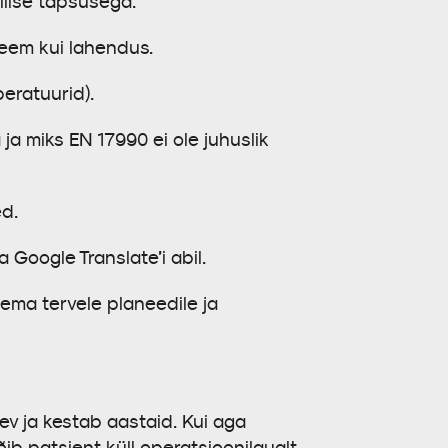
gilise täpsusega.
leem kui lahendus.
peratuurid).
a miks EN 17990 ei ole juhuslik
ed.
Google Translate’i abil.
ema tervele planeedile ja
v ja kestab aastaid. Kui aga
b patsient küll operatsioonilaualt