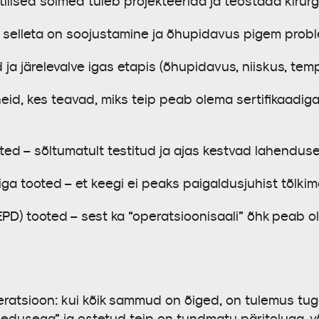
itilised sõlmed tuleb projekteerida ja teostada kirur
selleta on soojustamine ja õhupidavus pigem prob
a järelevalve igas etapis (õhupidavus, niiskus, tem
 kes teavad, miks teip peab olema sertifikaadiga j
ed – sõltumatult testitud ja ajas kestvad lahendus
ooted – et keegi ei peaks paigaldusjuhist tõlkima 
 tooted – sest ka “operatsioonisaali” õhk peab ol
tsioon: kui kõik sammud on õiged, on tulemus tuge
edusega” ja ostetud teip on tundmatu päritoluga, või