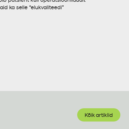
id ka selle “elukvaliteedi”
Kõik artiklid