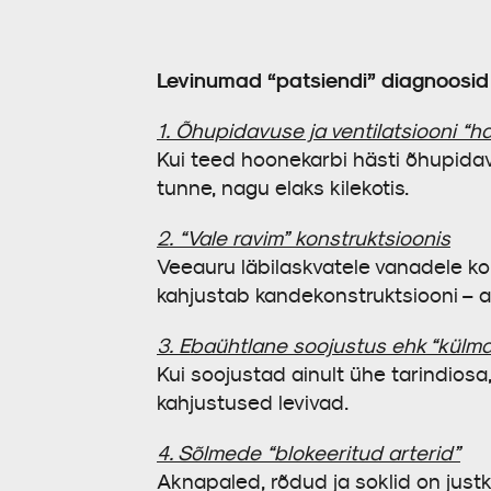
Levinumad “patsiendi” diagnoosid 
1. Õhupidavuse ja ventilatsiooni “
Kui teed hoonekarbi hästi õhupidava,
tunne, nagu elaks kilekotis.
2. “Vale ravim” konstruktsioonis
Veeauru läbilaskvatele vanadele ko
kahjustab kandekonstruktsiooni – a
3. Ebaühtlane soojustus ehk “külmas
Kui soojustad ainult ühe tarindiosa,
kahjustused levivad.
4. Sõlmede “blokeeritud arterid”
Aknapaled, rõdud ja soklid on just