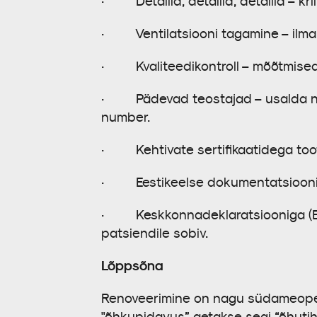
· Detailid, detailid, detailid – kri
· Ventilatsiooni tagamine – ilma 
· Kvaliteedikontroll – mõõtmised j
· Pädevad teostajad – usalda neid,
number.
· Kehtivate sertifikaatidega toot
· Eestikeelse dokumentatsiooniga t
· Keskkonnadeklaratsiooniga (EPD)
patsiendile sobiv.
Lõppsõna
Renoveerimine on nagu südameopera
"õhkupidavus” aetakse segi “õhutih