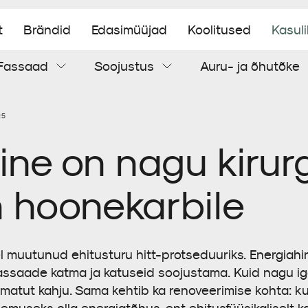
t
Brändid
Edasimüüjad
Koolitused
Kasul
Fassaad
Soojustus
Auru- ja õhutõke
Aluskatus
Tuuletõke
Soojustuspuiste
Õhutõke
Torumansetid
Tsementplaat
25
ne on nagu kirurg
Tihendamistarvikud
 hoonekarbile
el muutunud ehitusturu hitt-protseduuriks. Energia
saade katma ja katuseid soojustama. Kuid nagu iga 
atut kahju. Sama kehtib ka renoveerimise kohta: kui