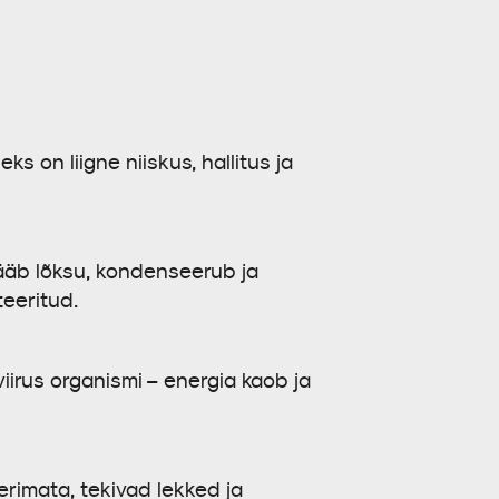
s on liigne niiskus, hallitus ja
jääb lõksu, kondenseerub ja
teeritud.
iirus organismi – energia kaob ja
rimata, tekivad lekked ja