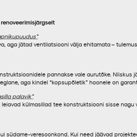
renoveerimisjärgselt
hapnikupuudus”
 aga jätad ventilatsiooni välja ehitamata – tulemusek
nstruktsioonidele pannakse vale aurutõke. Niiskus 
eglane, aga kindel “kopsupõletik” hoonele on garan
illa palavik”
 leiavad külmasillad tee konstruktsiooni sisse nagu v
kui südame-veresoonkond. Kui need jäävad projektee