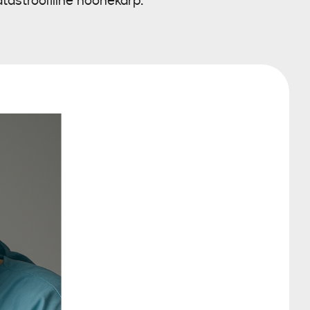
atastroofiline hoonekarp.