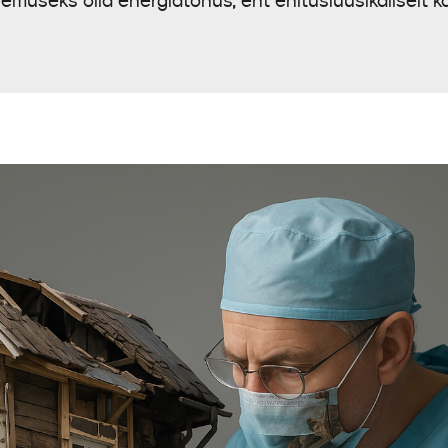
lemuseks olla energiatõhus, ent ehitusfüüsikaliselt k