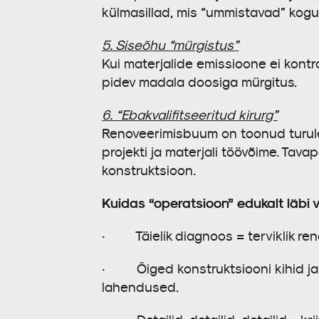
külmasillad, mis “ummistavad” kog
5. Siseõhu “mürgistus”
Kui materjalide emissioone ei kontr
pidev madala doosiga mürgitus.
6. “Ebakvalifitseeritud kirurg”
Renoveerimisbuum on toonud turule t
projekti ja materjali töövõime. Tava
konstruktsioon.
Kuidas “operatsioon” edukalt läbi v
· Täielik diagnoos = terviklik reno
· Õiged konstruktsiooni kihid ja ma
lahendused.