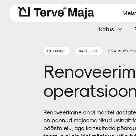
Meis
Katus
Aluskatted
Katteplaadid
Soojustusvill
Aurutõke
Kaablimansetid
Kipskiudplaat
EHITAMINE
KASULIKKU
08.AUGUST 20
Renoveerimi
Tuuletõkkeplaat
Tarvikud
operatsioon
Renoveerimine on viimastel aastat
on pannud majaomanikud usinalt fas
päästa elu, aga ka tekitada pöördum