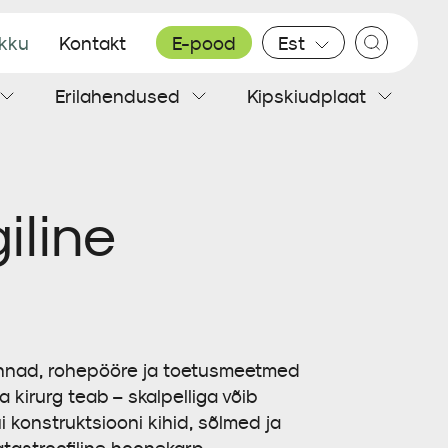
ikku
Kontakt
E-pood
Est
Erilahendused
Kipskiudplaat
Plekk katus
Sisesoojustus
Teibid
Põrandaplaadid
iline
hinnad, rohepööre ja toetusmeetmed
kirurg teab – skalpelliga võib
 konstruktsiooni kihid, sõlmed ja