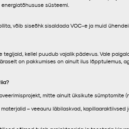
u energiatõhususe süsteemi.
ollita, võib siseõhk sisaldada VOC-e ja muid ühende
egijaid, kellel puudub vajalik pädevus. Vale paigal
päraselt on pakkumises on ainult ilus lõpptulemus, ag
iia?
veerimisprojekt, mitte ainult üksikute sümptomite (n
terjalid – veeauru läbilaskvad, kapillaaraktiivsed j