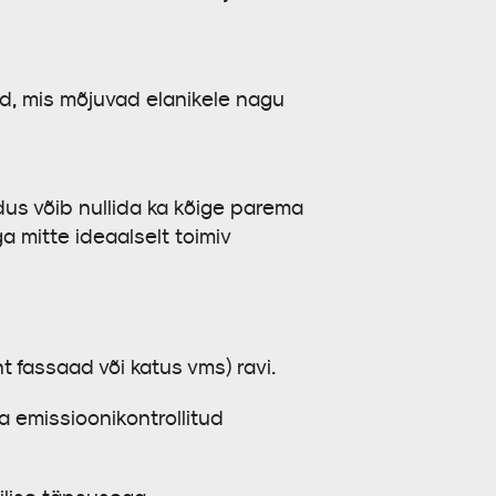
id, mis mõjuvad elanikele nagu
dus võib nullida ka kõige parema
a mitte ideaalselt toimiv
t fassaad või katus vms) ravi.
a emissioonikontrollitud