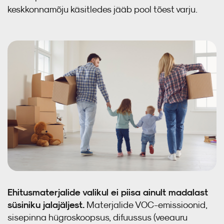
keskkonnamõju käsitledes jääb pool tõest varju.
Auru- ja õhutõke
Erilahendused
Kipskiudplaat
Est
Ehitusmaterjalide valikul ei piisa ainult madalast
süsiniku jalajäljest.
Materjalide VOC-emissioonid,
sisepinna hügroskoopsus, difuussus (veeauru