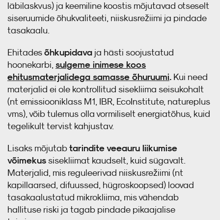
läbilaskvus) ja keemiline koostis mõjutavad otseselt
siseruumide õhukvaliteeti, niiskusrežiimi ja pindade
tasakaalu.
õhkupidava
Ehitades
ja hästi soojustatud
sulgeme inimese koos
hoonekarbi,
ehitusmaterjalidega samasse õhuruumi
.
Kui need
materjalid ei ole kontrollitud sisekliima seisukohalt
(nt emissiooniklass M1, IBR, EcoInstitute, natureplus
vms), võib tulemus olla vormiliselt energiatõhus, kuid
tegelikult tervist kahjustav.
tarindite veeauru liikumise
Lisaks mõjutab
võimekus
sisekliimat kaudselt, kuid sügavalt.
Materjalid, mis reguleerivad niiskusrežiimi (nt
kapillaarsed, difuussed, hügroskoopsed) loovad
tasakaalustatud mikrokliima, mis vähendab
hallituse riski ja tagab pindade pikaajalise