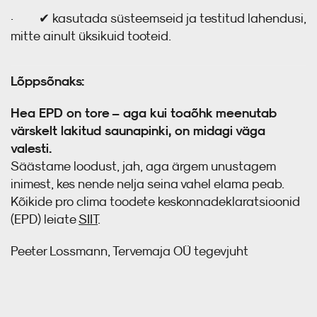
· ✔ kasutada süsteemseid ja testitud lahendusi,
mitte ainult üksikuid tooteid.
Lõppsõnaks:
Hea EPD on tore – aga kui toaõhk meenutab
värskelt lakitud saunapinki, on midagi väga
valesti.
Säästame loodust, jah, aga ärgem unustagem
inimest, kes nende nelja seina vahel elama peab.
Kõikide pro clima toodete keskonnadeklaratsioonid
(EPD) leiate
SIIT
.
Peeter Lossmann, Tervemaja OÜ tegevjuht