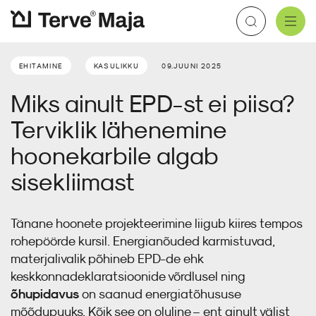
Aluskatted
Katteplaadid
Soojustusvill
Aurutõke
Kaablimansetid
Kipskiudplaat
EHITAMINE
KASULIKKU
09.JUUNI 2025
Meist
Brändid
Edasimüüjad
Aluskatus
Tuuletõke
Soojustuspuiste
Õhutõke
Torumansetid
Tsementplaat
Miks ainult EPD-st ei piisa?
Plekk katus
Sisesoojustus
Teibid
Põrandaplaadid
Terviklik lähenemine
Koolitused
Kasulikku
Tuuletõkkeplaat
Tarvikud
hoonekarbile algab
Tihendamistarvikud
Kontakt
E-pood
sisekliimast
Katus
Tänane hoonete projekteerimine liigub kiires tempos
rohepöörde kursil. Energianõuded karmistuvad,
materjalivalik põhineb EPD-de ehk
Fassaad
keskkonnadeklaratsioonide võrdlusel ning
õhupidavus
on saanud energiatõhususe
Soojustus
mõõdupuuks. Kõik see on oluline – ent ainult välist