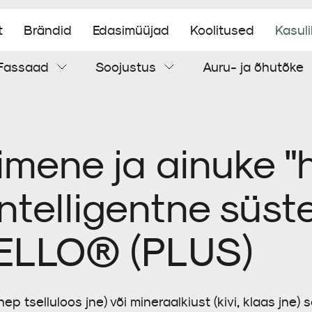
t
Brändid
Edasimüüjad
Koolitused
Kasul
Fassaad
Soojustus
Auru- ja õhutõke
Aluskatus
Tuuletõke
Soojustuspuiste
Õhutõke
Torumansetid
Tsementplaat
mene ja ainuke "
Tihendamistarvikud
intelligentne süs
ELLO® (PLUS)
ep tselluloos jne) või mineraalkiust (kivi, klaas jne)