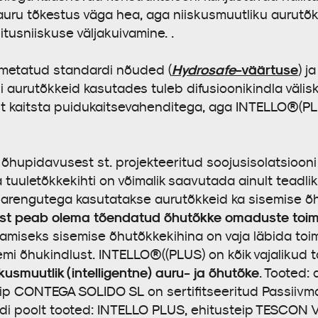
 auru tõkestus väga hea, aga niiskusmuutliku aurutõkk
tusniiskuse väljakuivamine. .
Hydrosafe
-väärtuse
imetatud standardi nõuded (
) j
isi aurutõkkeid kasutades tuleb difusioonikindla välis
st kaitsta puidukaitsevahenditega, aga INTELLO®(PL
v õhupidavusest st. projekteeritud soojusisolatsioon
a tuuletõkkekihti on võimalik saavutada ainult teadl
 arengutega kasutatakse aurutõkkeid ka sisemise õ
ast peab olema tõendatud õhutõkke omaduste toim
tamiseks sisemise õhutõkkekihina on vaja läbida toi
eemi õhukindlust. INTELLO®((PLUS) on kõik vajalikud 
skusmuutlik (intelligentne) auru- ja õhutõke
. Tooted:
 CONTEGA SOLIDO SL on sertifitseeritud Passiivmaja
tuudi poolt tooted: INTELLO PLUS, ehitusteip TESCO