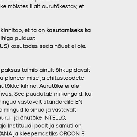
e mõistes liialt aurutõkestav, et
kasutamiseks ka
a kinnitab, et ta on
kihiga puidust
US) kasutades seda nõuet ei ole.
i paksus toimib ainult õhkupidavalt
iku planeerimise ja ehitustoodete
Aurutõke ei ole
hutõkke kihina.
ivus.
See puudutab nii kangaid, kui
mingud vastavalt standardile EN
toimingud läbinud ja vastavalt
 auru- ja õhutõke INTELLO,
 Instituudi poolt ja samuti on
N VANA ja kleepemastiks ORCON F.