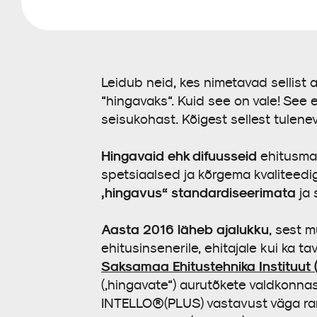
Leidub neid, kes nimetavad sellist
“hingavaks“. Kuid see on vale! See 
seisukohast. Kõigest sellest tulene
Hingavaid ehk difuusseid
ehitusmate
spetsiaalsed ja kõrgema kvaliteedig
„hingavus“ standardiseerimata
ja 
Aasta 2016 läheb ajalukku
, sest m
ehitusinsenerile, ehitajale kui ka 
Saksamaa Ehitustehnika Instituut (D
(„hingavate“) aurutõkete valdkonna
INTELLO®(PLUS) vastavust väga ran