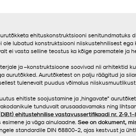
 aurutõkketa ehituskonstruktsiooni senitundmatuks 
ei ole lubatud konstruktsiooni niiskustehnilisest eg
valt ei vasta selline teostus ka kõige parematele ja 
rjale ja –konstruktsioone soovivad nii arhitektid kui 
a aurutõkked. Aurutõketest on palju räägitud ja siian
sellest tulenevalt puudus võimalus niiskusmuutlikust 
uutus ehitiste soojustamine ja „hingavate“ aurutõkete v
tavakodanikule tunduvalt arusaadavamaks ning lihtsama
iBt) ehitustehnilise vastavussertifikaadi nr. Z-9.1
See on dokument, mis
s esimene ja väga ainulaadne.
gele standardile DIN 68800-2, ajas kestvust ja üht