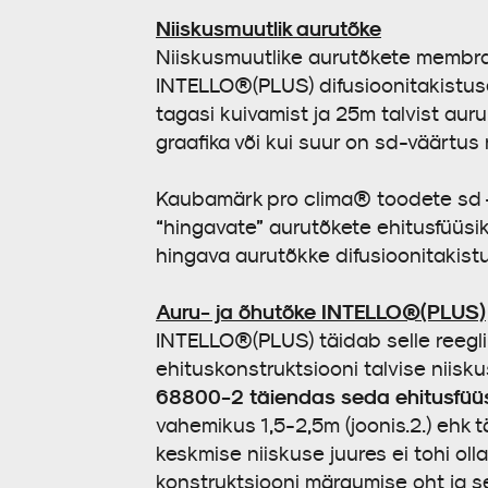
Niiskusmuutlik aurutõke
Niiskusmuutlike aurutõkete membr
INTELLO®(PLUS) difusioonitakistuse 
tagasi kuivamist ja 25m talvist aur
graafika või kui suur on sd-väärtus
Kaubamärk pro clima® toodete sd – 
“hingavate” aurutõkete ehitusfüüsi
hingava aurutõkke difusioonitakist
Auru- ja õhutõke INTELLO®(PLUS)
INTELLO®(PLUS) täidab selle reegli
ehituskonstruktsiooni talvise niisk
68800-2 täiendas seda ehitusfüüsik
vahemikus 1,5-2,5m (joonis.2.) ehk 
keskmise niiskuse juures ei tohi oll
konstruktsiooni märgumise oht ja s