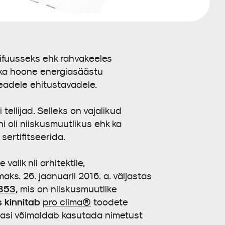
difuusseks ehk rahvakeeles
a ka hoone energiasäästu
headele ehitustavadele.
tellijad. Selleks on vajalikud
i oli niiskusmuutlikus ehk ka
sertifitseerida.
alik nii arhitektile,
ks. 26. jaanuaril 2016. a. väljastas
-853
, mis on niiskusmuutlike
 kinnitab
pro clima®
toodete
lasi võimaldab kasutada nimetust