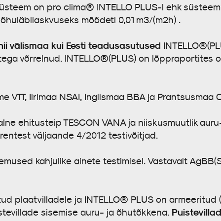
d süsteem on pro clima® INTELLO PLUS-l ehk süsteem
õhuläbilaskvuseks mõõdeti 0,01 m3/(m2h) .
nii välismaa kui Eesti teadusasutused
INTELLO®(PLUS
etega võrrelnud. INTELLO®(PLUS) on lõppraportites o
 VTT, Iirimaa NSAI, Inglismaa BBA ja Prantsusmaa C
alne ehitusteip TESCON VANA ja niiskusmuutlik au
rentest väljaande 4/2012 testivõitjad.
mused kahjulike ainete testimisel. Vastavalt AgBB(
ud plaatvilladele ja INTELLO® PLUS on armeeritud (
Puistevilla
uistevillade sisemise auru- ja õhutõkkena.