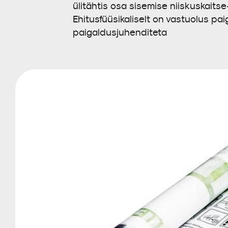
ülitähtis osa sisemise niiskuskaitse
Ehitusfüüsikaliselt on vastuolus pai
paigaldusjuhenditeta