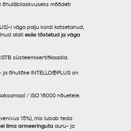
i õhuläbilaskvuseks mõõdeti
)-i väga palju kordi katsetanud,
esile tõstetud ja väga
lnud alati
STB süsteemisertifikaadid.
ru- ja õhutõke INTELLO®PLUS on
Saksamaa) / ISO 16000 nõuetele.
venivus 15%), mis lubab teda
del ilma armeeringuta
auru- ja