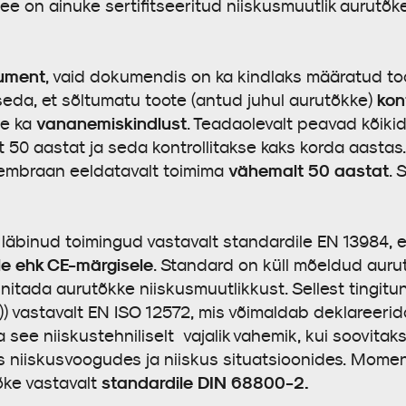
ee on ainuke sertifitseeritud niiskusmuutlik aurutõke,
kument
, vaid dokumendis on ka kindlaks määratud t
kon
da, et sõltumatu toote (antud juhul aurutõkke)
vananemiskindlust
se ka
. Teadaolevalt peavad kõiki
50 aastat ja seda kontrollitakse kaks korda aastas
vähemalt 50 aastat
membraan eeldatavalt toimima
. 
läbinud toimingud vastavalt standardile EN 13984, 
le ehk CE-märgisele
. Standard on küll mõeldud auru
nnitada aurutõkke niiskusmuutlikkust. Sellest tingit
)) vastavalt EN ISO 12572, mis võimaldab deklareeri
ka see niiskustehniliselt vajalik vahemik, kui soovitak
s niiskusvoogudes ja niiskus situatsioonides. Momen
standardile DIN 68800-2.
tõke vastavalt