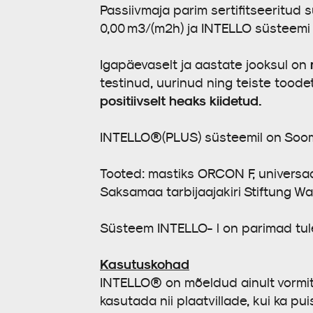
Passiivmaja parim sertifitseeritu
0,00 m3/(m2h) ja INTELLO süsteemi 
Igapäevaselt ja aastate jooksul on
testinud, uurinud ning teiste tood
positiivselt heaks kiidetud.
INTELLO®(PLUS) süsteemil on Soome
Tooted: mastiks ORCON F, universa
Saksamaa tarbijaajakiri Stiftung Wa
Süsteem INTELLO- l on parimad tule
Kasutuskohad
INTELLO® on mõeldud ainult vormit
kasutada nii plaatvillade, kui ka p