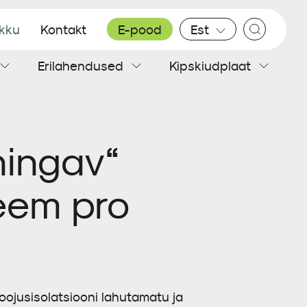
ikku
Kontakt
E-pood
Est
Erilahendused
Kipskiudplaat
Plekk katus
Sisesoojustus
Teibid
Põrandaplaadid
hingav“
teem pro
 soojusisolatsiooni lahutamatu ja