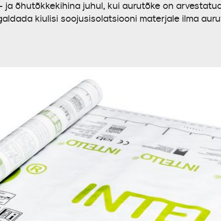
- ja õhutõkkekihina juhul, kui aurutõke on arvestatu
galdada kiulisi soojusisolatsiooni materjale ilma aur