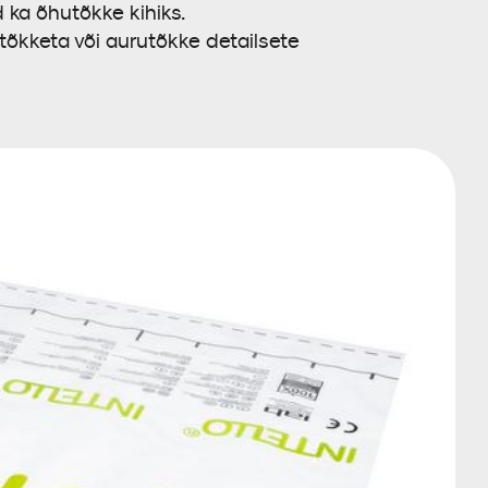
d ka õhutõkke kihiks.
utõkketa või aurutõkke detailsete