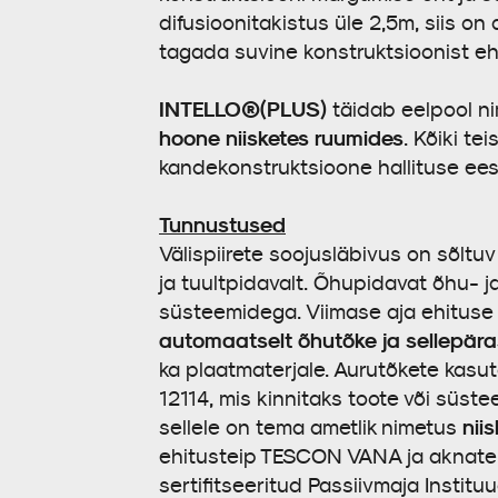
difusioonitakistus üle 2,5m, siis on
tagada suvine konstruktsioonist ehi
INTELLO®(PLUS)
täidab eelpool n
hoone niisketes ruumides
. Kõiki te
kandekonstruktsioone hallituse ee
Tunnustused
Välispiirete soojusläbivus on sõltu
ja tuultpidavalt. Õhupidavat õhu- j
süsteemidega. Viimase aja ehituse
automaatselt õhutõke ja sellepär
ka plaatmaterjale. Aurutõkete kasu
12114, mis kinnitaks toote või süst
nii
sellele on tema ametlik nimetus
ehitusteip TESCON VANA ja aknateip
sertifitseeritud Passiivmaja Insti