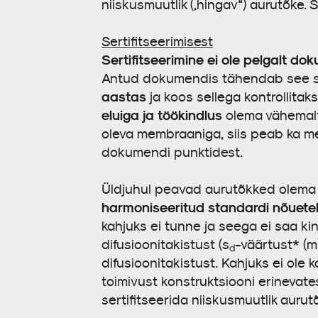
niiskusmuutlik („hingav“) aurutõke. S
Sertifitseerimisest
Sertifitseerimine ei ole pelgalt do
Antud dokumendis tähendab see se
aastas
ja koos sellega kontrollitak
eluiga ja töökindlus
olema vähemalt 
oleva membraaniga, siis peab ka 
dokumendi punktidest.
Üldjuhul peavad aurutõkked olema 
harmoniseeritud standardi nõuete
kahjuks ei tunne ja seega ei saa ki
difusioonitakistust (s
-väärtust* (m
d
difusioonitakistust. Kahjuks ei ole 
toimivust konstruktsiooni erinevate
sertifitseerida niiskusmuutlik auru