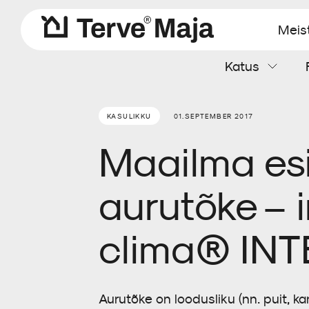
Meis
Katus
Aluskatted
Katteplaadid
Soojustusvill
Aurutõke
Kaablimansetid
Kipskiudplaat
KASULIKKU
01.SEPTEMBER 2017
Maailma esi
Tuuletõkkeplaat
Tarvikud
aurutõke – 
clima® INT
Aurutõke on loodusliku (nn. puit, kan