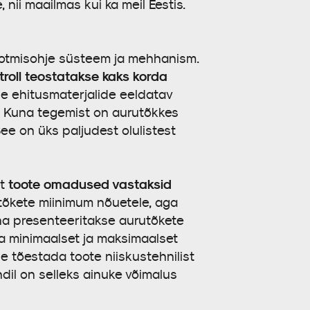
 nii maailmas kui ka meil Eestis.
ootmisohje süsteem ja mehhanism.
troll teostatakse kaks korda
de ehitusmaterjalide eeldatav
. Kuna tegemist on aurutõkkes
See on üks paljudest olulistest
toote omadused vastaksid
et
tõkete miinimum nõuetele, aga
una presenteeritakse aurutõkete
da minimaalset ja maksimaalset
se tõestada toote niiskustehnilist
dil on selleks ainuke võimalus