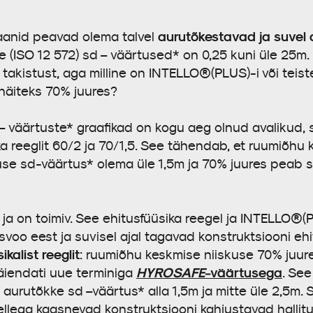
aurutõkestavad ja suvel 
aanid peavad olema talvel
(ISO 12 572) sd – väärtused* on 0,25 kuni üle 25m. 0
u takistust, aga milline on INTELLO®(PLUS)-i või teis
 näiteks 70% juures?
väärtuste* graafikad on kogu aeg olnud avalikud, s
ka reeglit 60/2 ja 70/1,5. See tähendab, et ruumiõh
use sd-väärtus* olema üle 1,5m ja 70% juures peab 
 ja on toimiv. See ehitusfüüsika reegel ja INTELLO®(
usvoo eest ja suvisel ajal tagavad konstruktsiooni eh
alist reeglit
: ruumiõhu keskmise niiskuse 70% juur
HYROSAFE-
väärtusega
täiendati uue terminiga
. Se
a aurutõkke sd –väärtus* alla 1,5m ja mitte üle 2,5m.
ellega kaasnevad konstruktsiooni kahjustavad hallit