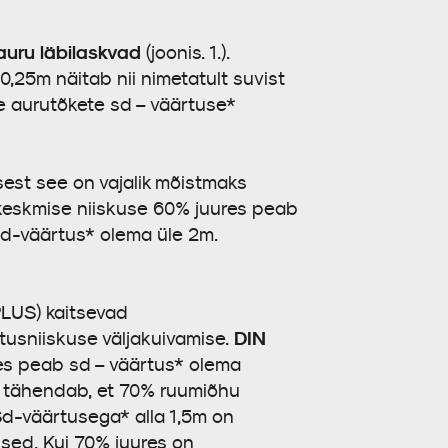
auru läbilaskvad
(joonis. 1.).
,25m näitab nii nimetatult suvist
te aurutõkete sd – väärtuse*
est see on vajalik mõistmaks
u keskmise niiskuse 60% juures peab
sd-väärtus* olema üle 2m.
PLUS) kaitsevad
DIN
itusniiskuse väljakuivamise.
es peab sd – väärtus* olema
e tähendab, et 70% ruumiõhu
 Sd-väärtusega* alla 1,5m on
used. Kui 70% juures on