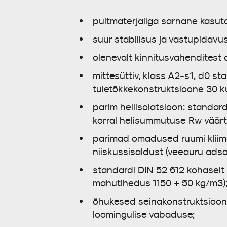
puitmaterjaliga sarnane kasuta
suur stabiilsus ja vastupidavu
olenevalt kinnitusvahenditest 
mittesüttiv, klass A2-s1, d0 s
tuletõkkekonstruktsioone 30 ku
parim heliisolatsioon: standard
korral helisummutuse Rw väärtu
parimad omadused ruumi kliima
niiskussisaldust (veeauru adsor
standardi DIN 52 612 kohaselt k
mahutihedus 1150 + 50 kg/m³)
õhukesed seinakonstruktsiooni
loomingulise vabaduse;