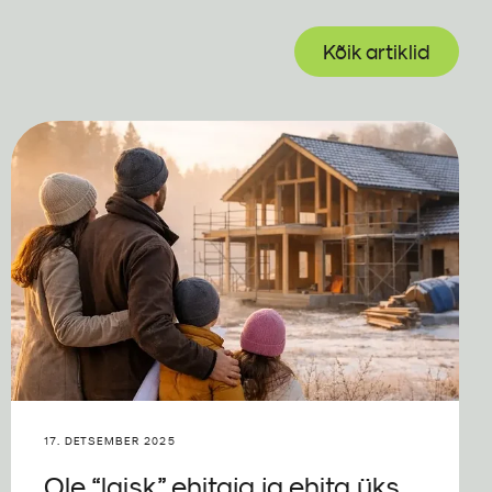
Kõik artiklid
17. DETSEMBER 2025
Ole “laisk” ehitaja ja ehita üks