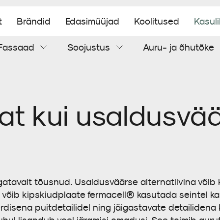
t
Brändid
Edasimüüjad
Koolitused
Kasul
Fassaad
Soojustus
Auru- ja õhutõke
Aluskatus
Tuuletõke
Soojustuspuiste
Õhutõke
Torumansetid
Tsementplaat
at kui usaldusvä
Tihendamistarvikud
atavalt tõusnud. Usaldusväärse alternatiivina võib
le võib kipskiudplaate fermacell® kasutada seintel k
isena puitdetailidel ning jäigastavate detailidena 