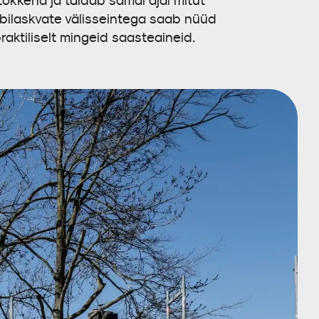
õkkena ja täidab samal ajal mitut
läbilaskvate välisseintega saab nüüd
raktiliselt mingeid saasteaineid.