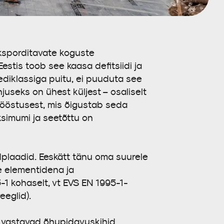
eksporditavate koguste
stis toob see kaasa defitsiidi ja
ediklassiga puitu, ei puuduta see
juseks on ühest küljest – osaliselt
 tööstusest, mis õigustab seda
ksimumi ja seetõttu on
dplaadid. Eeskätt tänu oma suurele
te elementidena ja
-1 kohaselt, vt EVS EN 1995-1-
eeglid).
7 vastavad õhupidavuskihid.