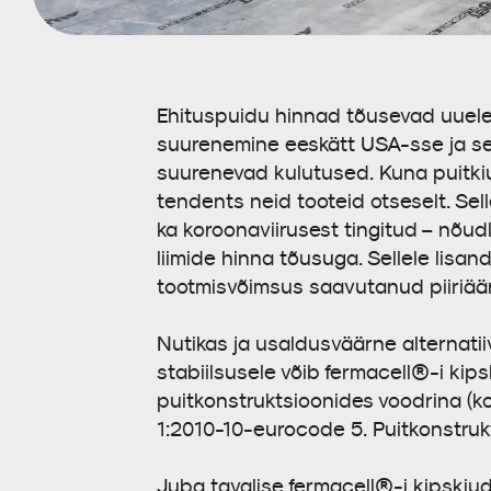
Ehituspuidu hinnad tõusevad uuele
suurenemine eeskätt USA-sse ja sed
suurenevad kulutused. Kuna puitkiu
tendents neid tooteid otseselt. Sel
ka koroonaviirusest tingitud – nõud
liimide hinna tõusuga. Sellele lis
tootmisvõimsus saavutanud piiriää
Nutikas ja usaldusväärne alternati
stabiilsusele võib fermacell®-i kip
puitkonstruktsioonides voodrina (k
1:2010-10-eurocode 5. Puitkonstrukt
Juba tavalise fermacell®-i kipskiu