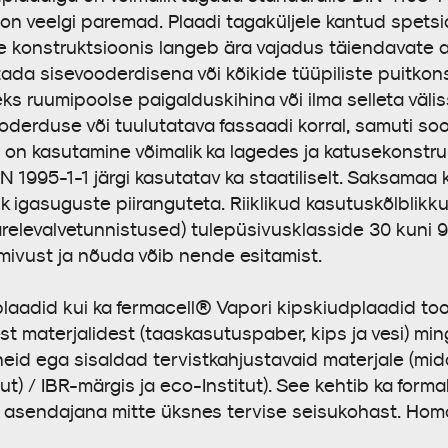
 on veelgi paremad. Plaadi tagaküljele kantud spet
nte konstruktsioonis langeb ära vajadus täiendavate
ada sisevooderdisena või kõikide tüüpiliste puitkon
s ruumipoolse paigalduskihina või ilma selleta välis
oderduse või tuulutatava fassaadi korral, samuti so
l on kasutamine võimalik ka lagedes ja katusekonstr
 1995-1-1 järgi kasutatav ka staatiliselt. Saksamaa 
 igasuguste piiranguteta. Riiklikud kasutuskõlblikk
ärelevalvetunnistused) tulepüsivusklasside 30 kuni 
ivust ja nõuda võib nende esitamist.
dplaadid kui ka fermacell® Vapori kipskiudplaadid t
st materjalidest (taaskasutuspaber, kips ja vesi) mi
eid ega sisaldad tervistkahjustavaid materjale (mid
uut) / IBR-märgis ja eco-Institut). See kehtib ka for
 asendajana mitte üksnes tervise seisukohast. Ho