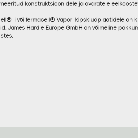
meeritud konstruktsioonidele ja avaratele eelkooste
ll®-i või fermacell® Vapori kipskiudplaatidele on 
did. James Hardie Europe GmbH on võimeline pakkum
stes.