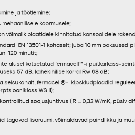
mine ja töötlemine;
s mehaanilisele koormusele;
on võimalik plaatidele kinnitatud konsoolidele rake
tandardi EN 13501-1 kohaselt; juba 10 mm paksused 
ni 120 minutit;
ite alusel katsetatud fermacell™-i puitkarkass-seint
seks 57 dB, kahekihilise korral Rw 68 dB;
 seisukohalt, fermacell®-i kipskiudplaadid regulee
ptsiooniklass WS II);
ontrollitud soojusjuhtivus (lR = 0,32 W/mK, püsiv difu
;
d tagavad lisaruumi, võimaldavad paindlikku ja mu