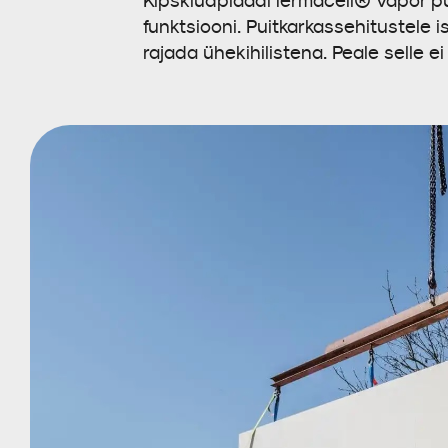
Kipskiudplaadi fermacell® Vapor pu
funktsiooni. Puitkarkassehitustele 
rajada ühekihilistena. Peale selle 