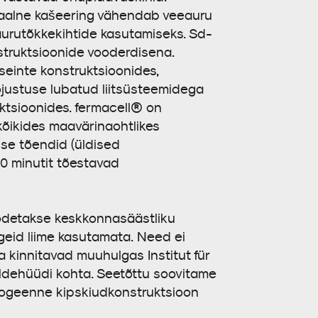
siaalne kašeering vähendab veeauru
 aurutõkkekihtide kasutamiseks. Sd-
struktsioonide vooderdisena.
seinte konstruktsioonides,
ojustuse lubatud liitsüsteemidega
uktsioonides. fermacell® on
kõikides maavärinaohtlikes
use tõendid (üldised
90 minutit tõestavad
oodetakse keskkonnasäästliku
ngeid liime kasutamata. Need ei
a kinnitavad muuhulgas Institut für
maldehüüdi kohta. Seetõttu soovitame
mogeenne kipskiudkonstruktsioon