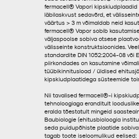
fermacell® Vapori kipskiudplaadid
läbilaskvust sedavõrd, et välissei
väärtus > 3 m võimaldab neid kasut
fermacell® Vapor sobib kasutamisek
väljaspoolse sobiva otsese plaatvo
välisseinte konstruktsioonides. Vee
standardite DIN 1052:2004-08 või EN
piirkondades on kasutamine võimalik
tüübikinnitusload / üldised ehitusj
kipskiudplaatidega süsteemide toim
Nii tavalised fermacell®-i kipskiu
tehnoloogiaga eranditult looduslike
eralda tõestatult mingeid saasteain
Baubiologie (ehitusbioloogia instit
seda puidupõhiste plaatide sobiva
tagab toote iseloomulikud eelised: