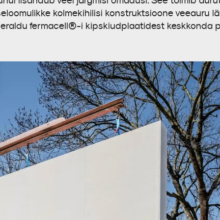
hul lisandub veel järgmisi omadusi. See toimib aurut
iseloomulikke kolmekihilisi konstruktsioone veeauru 
ei eraldu fermacell®-i kipskiudplaatidest keskkonda p