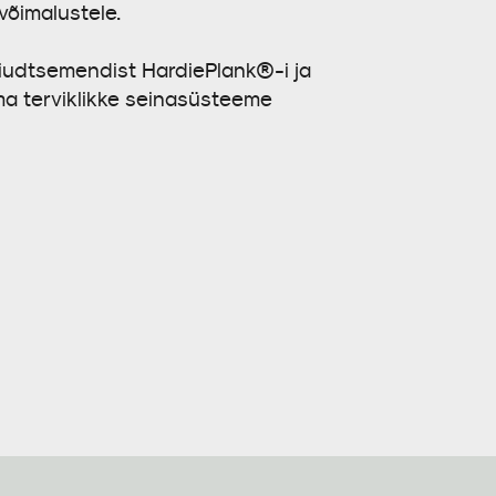
võimalustele.
kiudtsemendist HardiePlank®-i ja
a terviklikke seinasüsteeme