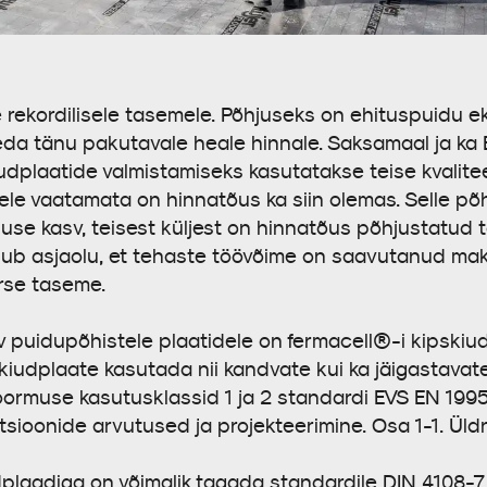
 rekordilisele tasemele. Põhjuseks on ehituspuidu 
a tänu pakutavale heale hinnale. Saksamaal ja ka Ee
dplaatide valmistamiseks kasutatakse teise kvalite
lele vaatamata on hinnatõus ka siin olemas. Selle põh
luse kasv, teisest küljest on hinnatõus põhjustatud
andub asjaolu, et tehaste töövõime on saavutanud ma
rse taseme.
iv puidupõhistele plaatidele on fermacell®-i kipskiu
skiudplaate kasutada nii kandvate kui ka jäigastava
oormuse kasutusklassid 1 ja 2 standardi EVS EN 1995
sioonide arvutused ja projekteerimine. Osa 1-1. Üldr
dplaadiga on võimalik tagada standardile DIN 4108-