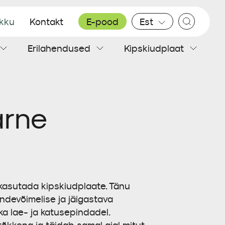
ikku
Kontakt
E-pood
Est
Erilahendused
Kipskiudplaat
Plekk katus
Sisesoojustus
Teibid
Põrandaplaadid
ärne
 kasutada kipskiudplaate. Tänu
andevõimelise ja jäigastava
ka lae- ja katusepindadel.