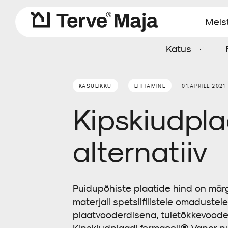
Meis
Katus
Aluskatted
Katteplaadid
Soojustusvill
Aurutõke
Kaablimansetid
Kipskiudplaat
KASULIKKU
EHITAMINE
01.APRILL 2021
Kipskiudpla
Tuuletõkkeplaat
Tarvikud
alternatiiv
Puidupõhiste plaatide hind on märg
materjali spetsiifilistele omaduste
plaatvooderdisena, tuletõkkevooderd