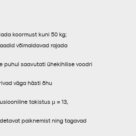
ndada koormust kuni 50 kg;
plaadid võimaldavad rajada
e puhul saavutati ühekihilise voodri
rivad väga hästi õhu
siooniline takistus µ = 13,
udetavat paiknemist ning tagavad